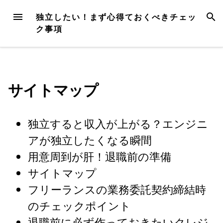
Skip
MENU
SEAR
独立したい！まず心得ておくべきチェッ
to
ク事項
content
サイトマップ
独立すると収入が上がる？エンジニ
アが独立したくなる瞬間
用意周到が肝！退職前の準備
サイトマップ
フリーランスの業務委託契約締結時
のチェックポイント